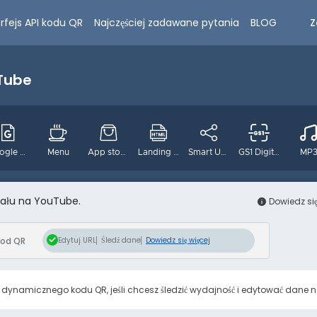
Z
erfejs API kodu QR
Najczęściej zadawane pytania
BLOG
uTube
Google Form
Menu
App stores
Landing page
Smart URL
GS1 Digital
MP
nału na YouTube.
Instagram
Pinterest
Tiktok
Twitter
Lokalizac
Dowiedz się
kod QR
Edytuj URL
Śledź dane
Dowiedz się więcej
dynamicznego kodu QR, jeśli chcesz śledzić wydajność i edytować dane