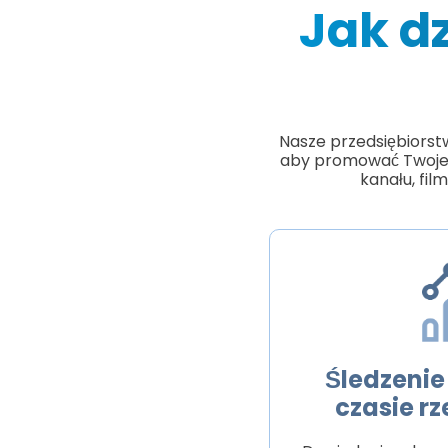
Jak d
Nasze przedsiębiorst
aby promować Twoje z
kanału, fi
Śledzeni
czasie r