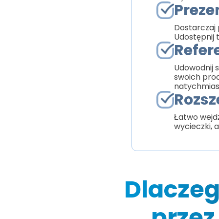
Preze
Dostarczaj p
Udostępnij
Refer
Udowodnij s
swoich prod
natychmiast
Rozsz
Łatwo wejdź
wycieczki, 
Dlaczeg
przez