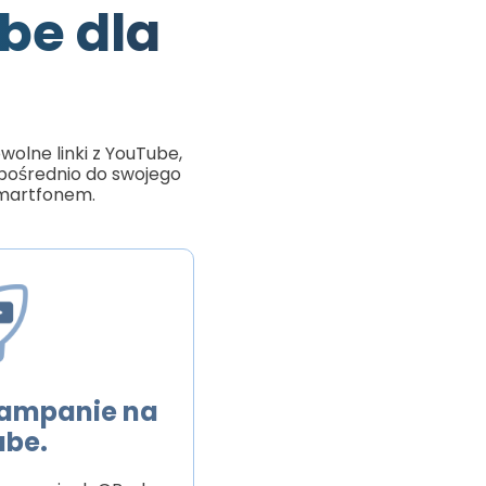
be dla
olne linki z YouTube,
zpośrednio do swojego
smartfonem.
kampanie na
ube.