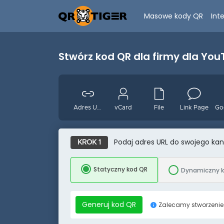
Masowe kody QR
Int
Stwórz kod QR dla firmy dla Yo
Adres URL
vCard
File
Link Page
Podaj adres URL do swojego ka
Wydarzenie
Facebook
Youtube
KROK 1
Statyczny kod QR
Dynamiczny 
Generuj kod QR
Zalecamy stworzenie 