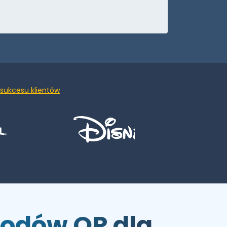
 sukcesu klientów
kodów QR dla