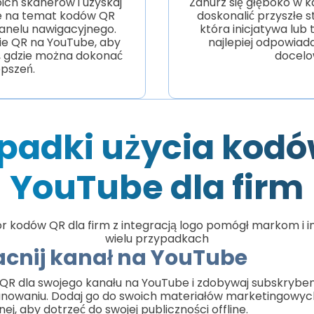
ich skanerów i uzyskaj
Zanurz się głęboko w 
je na temat kodów QR
doskonalić przyszłe s
anelu nawigacyjnego.
która inicjatywa lub
ie QR na YouTube, aby
najlepiej odpowiada
ć, gdzie można dokonać
docelo
epszeń.
padki użycia kod
YouTube dla firm
r kodów QR dla firm z integracją logo pomógł markom i 
wielu przypadkach
nij kanał na YouTube
 QR dla swojego kanału na YouTube i zdobywaj subskrybe
nowaniu. Dodaj go do swoich materiałów marketingowyc
j, aby dotrzeć do swojej publiczności offline.