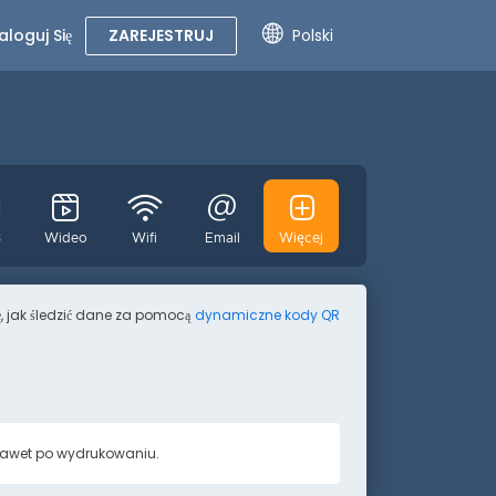
aloguj Się
ZAREJESTRUJ
Polski
3
Wideo
Wifi
Email
Więcej
WhatsApp
ja
Tekst
SMS
Mniej
, jak śledzić dane za pomocą
dynamiczne kody QR
 nawet po wydrukowaniu.