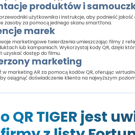
ntacje produktów i samouczk
rzewodniki użytkownika i instrukcje, aby podnieść jakość o
 te zasoby za pomocą jednego skanu smartfona.
encje marek
woje marketingowe twierdzenia umieszczając filmy z ref
uktach lub kampaniach. Wykorzystaj kody QR, dzięki któ
 uzyskać dostęp do filmu.
erzony marketing
 w marketing AR za pomocą kodów QR, oferując wirtualne
aby osiągnąć doświadczenie klienta na najwyższym poziom
o QR TIGER jest uw
 firmy z listy Fortu