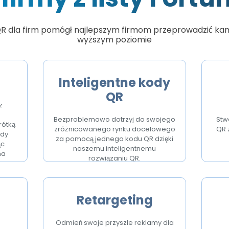
R dla firm pomógł najlepszym firmom przeprowadzić k
wyższym poziomie
Inteligentne kody
QR
z
Bezproblemowo dotrzyj do swojego
Stw
rótką
zróżnicowanego rynku docelowego
QR 
ody
za pomocą jednego kodu QR dzięki
ąc
naszemu inteligentnemu
na
rozwiązaniu QR.
Retargeting
Odmień swoje przyszłe reklamy dla