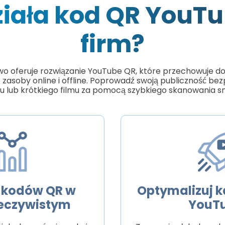
ziała kod QR YouTu
firm?
wo oferuje rozwiązanie YouTube QR, które przechowuje dow
asoby online i offline. Poprowadź swoją publiczność be
lmu lub krótkiego filmu za pomocą szybkiego skanowania 
e kodów QR w
Optymalizuj 
zeczywistym
YouT