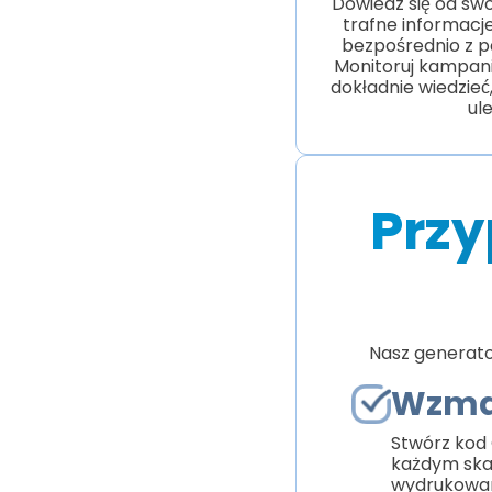
Dowiedz się od swo
trafne informac
bezpośrednio z p
Monitoruj kampan
dokładnie wiedzie
ul
Przy
Nasz generato
Wzmac
Stwórz kod
każdym ska
wydrukowane