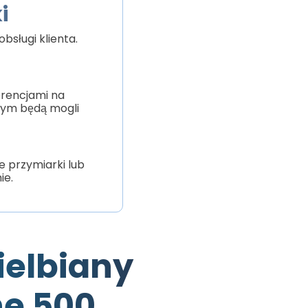
i
bsługi klienta.
erencjami na
rym będą mogli
 przymiarki lub
ie.
ielbiany
ne 500