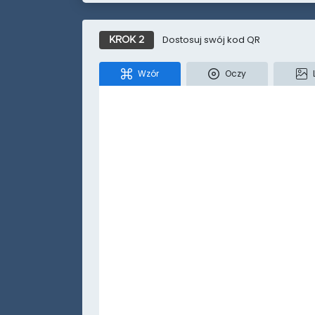
Dostosuj swój kod QR
KROK 2
Wzór
Oczy