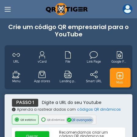
Crie um código QR empresarial para o
YouTube
URL
vCard
File
Link Page
Google Form
Menu
App stores
Landing page
Smart URL
GS1 Digital
Mais
MP3
Vídeo
Wifi
Email
pt
Digite a URL do seu Youtube
PASSO 1
Aprenda a rastrear dados com
códigos QR dinâmicos
QR avançado
QR estático
QR dinâmico
Evento
Facebook
Youtube
Instagram
Pinterest
Recomendamos criar um
Gerar
código QR dinâmico se