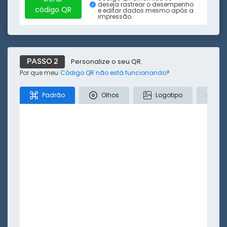
deseja rastrear o desempenho
Tiktok
Twitter
Localização
Texto
SMS
código QR
e editar dados mesmo após a
impressão.
Menos
Personalize o seu QR.
PASSO 2
Por que meu
Código QR não está funcionando
?
Padrão
Olhos
Logotipo
Co