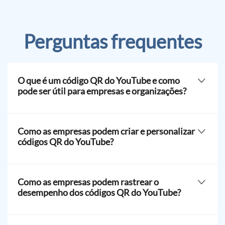
Perguntas frequentes
O que é um código QR do YouTube e como
pode ser útil para empresas e organizações?
Um QR do YouTube para empresas é uma solução que
armazena links do YouTube para canais, vídeos, shorts
Como as empresas podem criar e personalizar
e mais. Empresas e organizações podem utilizá-lo de
códigos QR do YouTube?
diversas maneiras, como promover ativos do YouTube
para aumentar alcance, engajamento e desempenho.
As empresas podem gerar e personalizar seu próprio
código QR do YouTube usando um gerador de código
Como as empresas podem rastrear o
QR empresarial. Escolha a solução de código QR do
desempenho dos códigos QR do YouTube?
YouTube, adicione a URL do YouTube, gere o código,
personalize, faça o download e compartilhe.
Always run a thorough QR code testing before