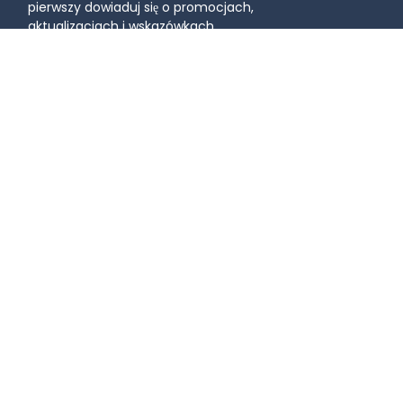
pierwszy dowiaduj się o promocjach,
aktualizacjach i wskazówkach.
Dołącz do społeczności
Naucz się
Przypadki użycia
Blog
Kody QR w marketingu
Poradniki wideo - 
Kody QR w edukacji
Podstawy kodów QR
Kody QR dla logistyki
Poradniki wideo - Kod QR 
Kody QR dla Wydarzeń
dla firm
Kody QR dla e-commerce
Podcasty
Kody QR dla nieruchomości
Kody QR dla produkcji
Przewodniki
Najczęściej zadawane 
pytania