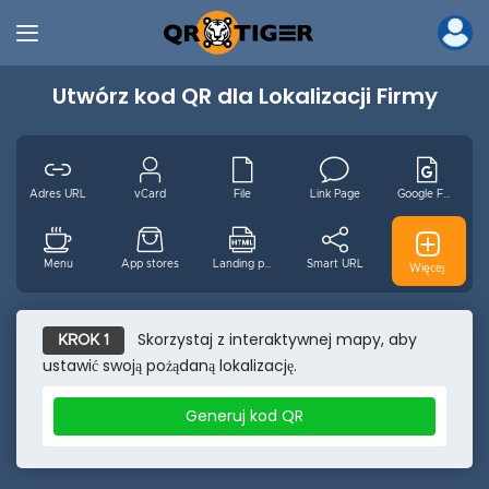
Utwórz kod QR dla Lokalizacji Firmy
Adres URL
vCard
File
Link Page
Google Form
Menu
App stores
Landing page
Smart URL
GS1 Digital
Więcej
MP3
Wideo
Wifi
Email
WhatsApp
Skorzystaj z interaktywnej mapy, aby
KROK 1
ustawić swoją pożądaną lokalizację.
Wydarzenie
Facebook
Youtube
Instagram
Pinterest
Generuj kod QR
Tiktok
Twitter
Lokalizacja
Tekst
SMS