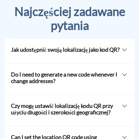
Najczęściej zadawane
pytania
Jak udostępnić swoją lokalizację jako kod QR?
Tak, ponieważ kod QR lokalizacji jest statyczny, musisz
stworzyć nowy kod za każdym razem, gdy zmieni się
Do I need to generate a new code whenever I
Twój adres.
change addresses?
Yes, since the location QR code is static, you must
create a new code whenever your address changes.
Czy mogę ustawić lokalizację kodu QR przy
użyciu długości i szerokości geograficznej?
If you can't find your address in the search box, just find
and choose the accurate address in the builder
Can I set the location QR code using