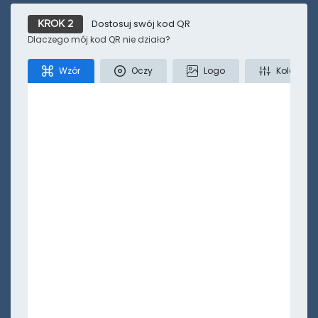
Dostosuj swój kod QR
KROK 2
Mniej
Dlaczego mój kod QR nie działa?
Wzór
Oczy
Logo
Kolory