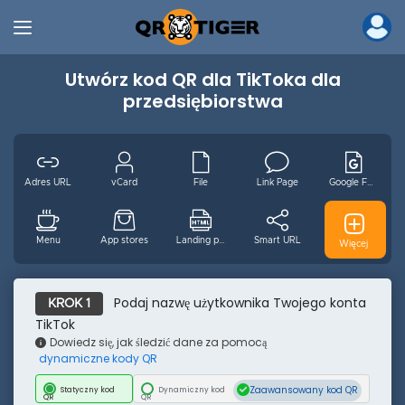
Utwórz kod QR dla TikToka dla
przedsiębiorstwa
Adres URL
vCard
File
Link Page
Google Form
Menu
App stores
Landing page
Smart URL
GS1 Digital
Więcej
MP3
Wideo
Wifi
Email
WhatsApp
Podaj nazwę użytkownika Twojego konta
KROK 1
TikTok
Dowiedz się, jak śledzić dane za pomocą
dynamiczne kody QR
Wydarzenie
Facebook
Youtube
Instagram
Pinterest
Zaawansowany kod QR
Statyczny kod
Dynamiczny kod
QR
QR