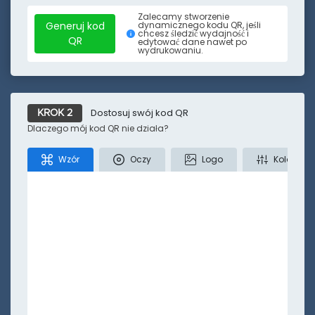
Tiktok
Twitter
Lokalizacja
Tekst
SMS
Zalecamy stworzenie
Generuj kod
dynamicznego kodu QR, jeśli
chcesz śledzić wydajność i
QR
edytować dane nawet po
wydrukowaniu.
Mniej
Dostosuj swój kod QR
KROK 2
Dlaczego mój kod QR nie działa?
Wzór
Oczy
Logo
Kolory