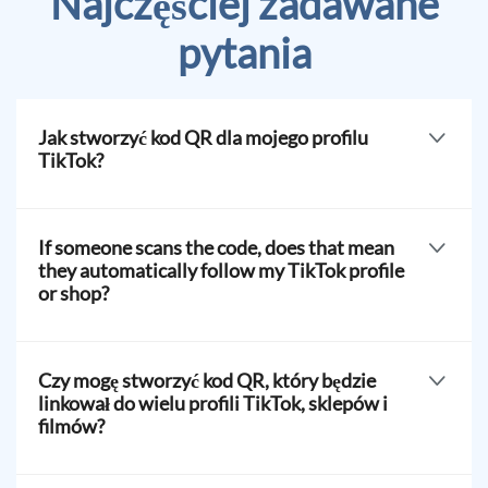
Najczęściej zadawane
pytania
Jak stworzyć kod QR dla mojego profilu
TikTok?
Nie, skanowanie kodu spowoduje jedynie
przekierowanie użytkowników na Twoje TikToka.
If someone scans the code, does that mean
Muszą kliknąć lub dotknąć przycisk "obserwuj", aby
they automatically follow my TikTok profile
połączyć się z Twoim profilem.
or shop?
No, scanning the code will only direct users to your
TikTok. They must click or tap "follow" to connect with
Czy mogę stworzyć kod QR, który będzie
your profile.
linkował do wielu profili TikTok, sklepów i
filmów?
Tak, nasze rozwiązanie Link Page pozwala stworzyć kod