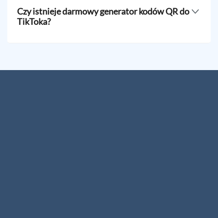
QR, który zawiera wiele adresów URL, umożliwiając
Czy istnieje darmowy generator kodów QR do
jednoczesne przekierowanie do różnych profili,
TikToka?
sklepów i filmów za pomocą jednego skanowania.
Tak, QR TIGER oferuje darmowy generator kodów QR
dla TikToka. Możesz tworzyć nieograniczoną liczbę
statycznych kodów lub zarejestrować się, aby stworzyć
do trzech darmowych dynamicznych kodów QR.