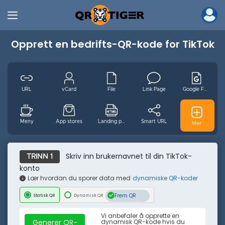
Opprett en bedrifts-QR-kode for TikTok
URL
vCard
File
Link Page
Google Form
Meny
App stores
Landing page
Smart URL
GS1 Digital
Mer
MP3
Video
Wifi
Email
nb
Skriv inn brukernavnet til din TikTok-
TRINN 1
konto
Lær hvordan du sporer data med
dynamiske QR-koder
Arrangement
Facebook
Youtube
Instagram
Pinterest
Frem QR
Statisk QR
Dynamisk QR
Vi anbefaler å opprette en
Tiktok
Twitter
Sted
Tekst
SMS
Generer QR-
dynamisk QR-kode hvis du