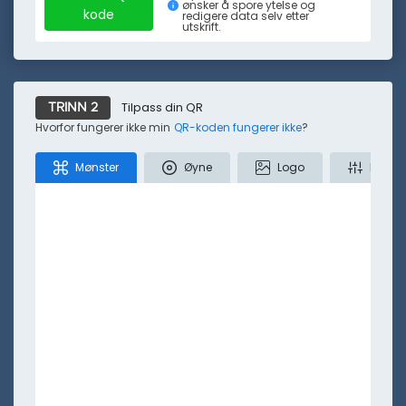
ønsker å spore ytelse og
kode
redigere data selv etter
utskrift.
Mindre
Tilpass din QR
TRINN 2
Hvorfor fungerer ikke min
QR-koden fungerer ikke
?
Mønster
Øyne
Logo
Farger