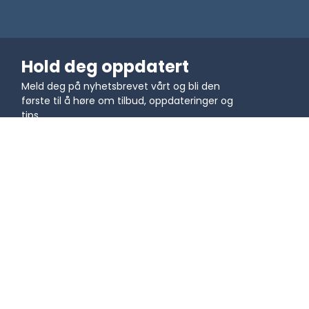
Hold deg oppdatert
Meld deg på nyhetsbrevet vårt og bli den
første til å høre om tilbud, oppdateringer og
tips
Bli med i fellesskapet
Lære
Bruksområder
Blog
QR-koder for 
Videoopplæringer - QR-
markedsføring
kodegrunnleggende
QR-koder for utdanning
Videoopplæringer - QR-
QR-koder for logistikk