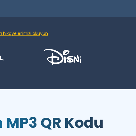
ı hikayelerimizi okuyun
n MP3 QR Kodu