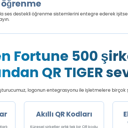
el öğrenme
la ses destekli öğrenme sistemlerini entegre ederek işits
ayın.
n Fortune 500 şirke
ından QR TIGER sev
turucumuz, logonun entegrasyonu ile işletmelere birçok ş
ar
Akıllı QR Kodları
E
tarlı
Küresel şirketler artık tek bir QR kodu