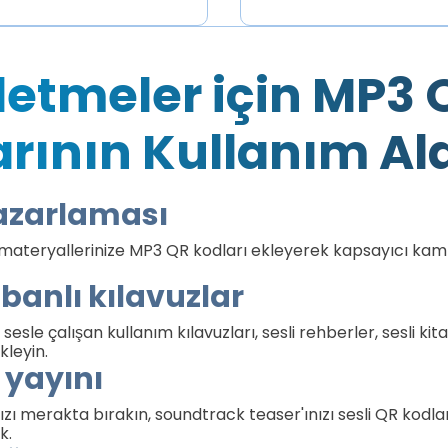
şletmeler için MP3 
rının Kullanım Al
azarlaması
ateryallerinize MP3 QR kodları ekleyerek kapsayıcı ka
banlı kılavuzlar
 sesle çalışan kullanım kılavuzları, sesli rehberler, sesli kit
kleyin.
 yayını
zı merakta bırakın, soundtrack teaser'ınızı sesli QR kodları
k.