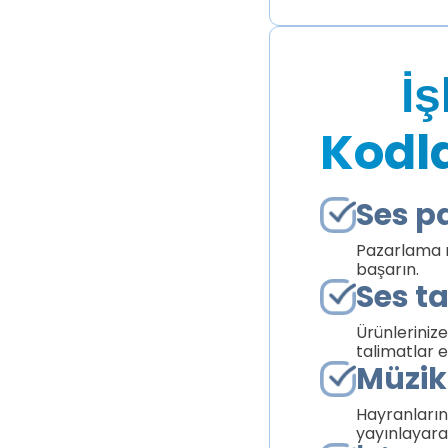
İ
Kodla
Ses p
Pazarlama m
başarın.
Ses ta
Ürünlerinize
talimatlar e
Müzik
Hayranlarını
yayınlayara