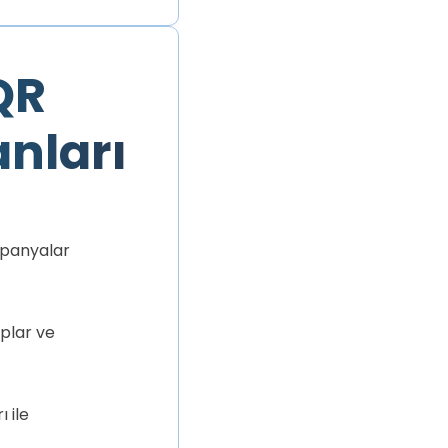
QR
anları
mpanyalar
aplar ve
 ile