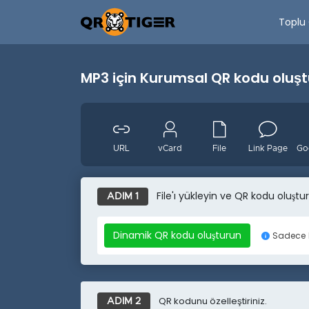
Toplu 
MP3 için Kurumsal QR kodu oluş
URL
vCard
File
Link Page
File'ı yükleyin ve QR kodu oluştu
Etkinlik
Facebook
Youtube
ADIM 1
Dinamik QR kodu oluşturun
Sadece
QR kodunu özelleştiriniz.
ADIM 2