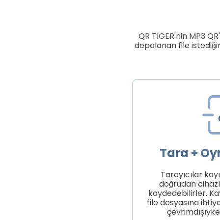
QR TIGER'nin MP3 QR'
depolanan file istediğin
Tara + Oy
Tarayıcılar kayı
doğrudan cihazl
kaydedebilirler. Ka
file dosyasına ihti
çevrimdışıyken