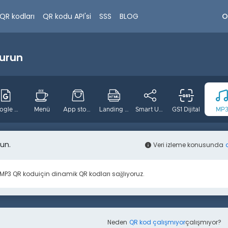
O
QR kodları
QR kodu API'si
SSS
BLOG
turun
Google Form
Menü
App stores
Landing page
Smart URL
GS1 Dijital
MP
run.
Instagram
Pinterest
Tiktok
Twitter
Konum
Veri izleme konusunda
MP3 QR kodu
için dinamik QR kodları sağlıyoruz.
Neden
QR kod çalışmıyor
çalışmıyor?