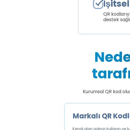
İşits
QR kodlarıy
destek sağl
Nede
taraf
Kurumsal QR kod oluş
Markalı QR Kodl
Kendi alan adınızı kullanın ve tu