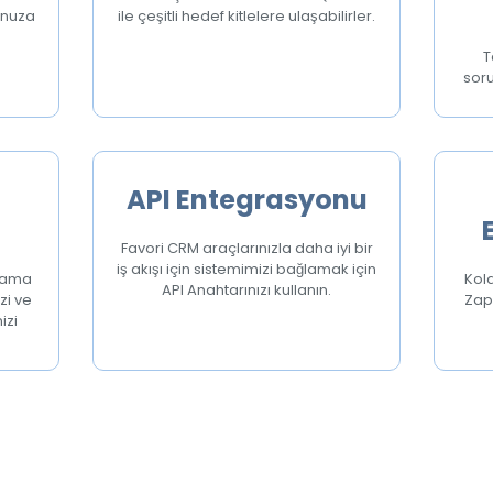
unuza
ile çeşitli hedef kitlelere ulaşabilirler.
T
soru
API Entegrasyonu
Favori CRM araçlarınızla daha iyi bir
iş akışı için sistemimizi bağlamak için
rlama
Kol
API Anahtarınızı kullanın.
zi ve
Zap
izi