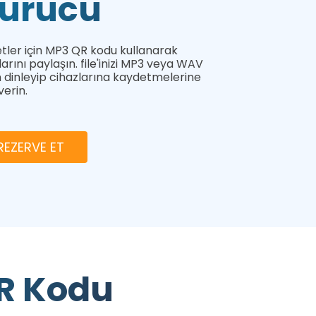
turucu
ketler için MP3 QR kodu kullanarak
larını paylaşın. file'inizi MP3 veya WAV
n dinleyip cihazlarına kaydetmelerine
 verin.
EZERVE ET
QR Kodu