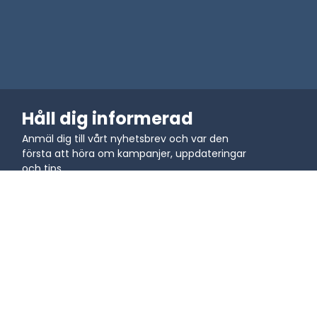
Håll dig informerad
Anmäl dig till vårt nyhetsbrev och var den
första att höra om kampanjer, uppdateringar
och tips.
Gå med i gemenskapen
Lär dig
Användningsfall
Blog
QR-koder för 