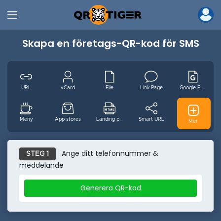
Skapa en företags-QR-kod för SMS
URL
vCard
File
Link Page
Google Form
Meny
App stores
Landing page
Smart URL
GS1 Digital
Mer
MP3
Video
Wifi
Email
sv
Ange ditt telefonnummer &
STEG 1
meddelande
Händelse
Facebook
Youtube
Instagram
Pinterest
Generera QR-kod
Tiktok
Twitter
Plats
Text
SMS