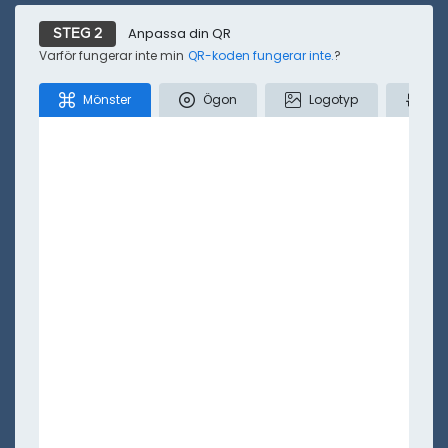
Anpassa din QR
STEG 2
Mindre
Varför fungerar inte min
QR-koden fungerar inte.
?
Mönster
Ögon
Logotyp
Fä