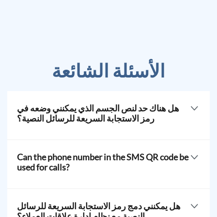
الأسئلة الشائعة
هل هناك حد لنص الجسم الذي يمكنني وضعه في
رمز الاستجابة السريعة للرسائل النصية؟
يمكن للمستخدم الاتصال بالرقم الهاتفي المضمن في رمز
الاستجابة السريعة للرسائل النصية مباشرة. إذا قام المستلم
Can the phone number in the SMS QR code be
بالاتصال بالرقم بدلاً من إرسال رسالة نصية، فهذا يتيح
used for calls?
الوصول السريع إلى التواصل الصوتي.
The phone number embedded in an SMS QR code can
be dialed directly by the user. If the recipient calls the
هل يمكنني دمج رمز الاستجابة السريعة للرسائل
number instead of sending an SMS, this allows quick
النصية مع نظام إدارة علاقات العملاء؟