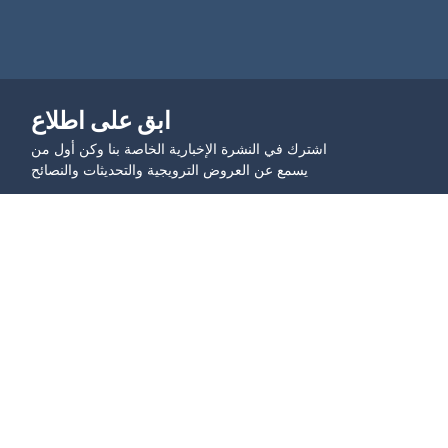
ابق على اطلاع
اشترك في النشرة الإخبارية الخاصة بنا وكن أول من
يسمع عن العروض الترويجية والتحديثات والنصائح
انضم إلى المجتمع
حالات الاستخدام
تعلم
رموز الاستجابة السريعة للتسويق
مدونة
رموز الاستجابة السريعة للتعليم
الدروس المصورة - أساسيات 
رموز الاستجابة السريعة 
رمز الاستجابة السريعة
للخدمات اللوجستية
الدروس المصورة - رمز 