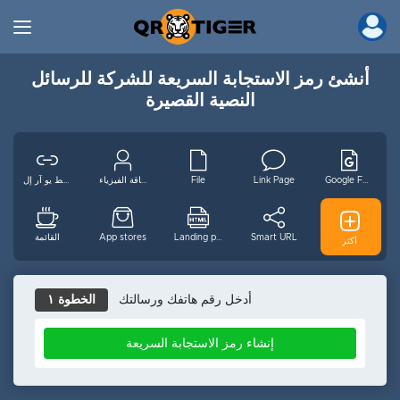
أنشئ رمز الاستجابة السريعة للشركة للرسائل
النصية القصيرة
Google Form
Link Page
File
بطاقة الفيزياء
رابط يو آر إل
GS1 رقمي
Smart URL
Landing page
App stores
القائمة
أكثر
ar
Email
واي فاي
فيديو
MP3
أدخل رقم هاتفك ورسالتك
الخطوة ١
إنشاء رمز الاستجابة السريعة
Pinterest
Instagram
يوتيوب
Facebook
حدث