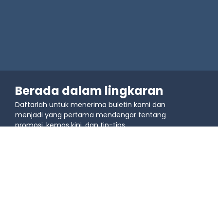
Berada dalam lingkaran
Daftarlah untuk menerima buletin kami dan
menjadi yang pertama mendengar tentang
promosi, kemas kini, dan tip-tips.
Sertai komuniti
Belajar
Kes penggunaan