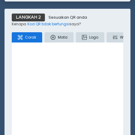
Tiktok
Twitter
Lokasi
Teks
SMS
Sesuaikan QR anda
LANGKAH 2
Kurang
Kenapa
Kod QR tidak berfungsi
saya?
Corak
Mata
Logo
Warna