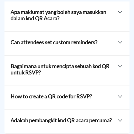
Apa maklumat yang boleh saya masukkan
dalam kod QR Acara?
Ya, pengguna boleh menyesuaikan peringatan atau
pemberitahuan selepas menyimpan acara ke dalam
Can attendees set custom reminders?
kalendar mereka.
Yes, users can adjust reminders or notifications after
saving the event to their calendars.
Bagaimana untuk mencipta sebuah kod QR
untuk RSVP?
Yes, our event QR codes work with Google Calendar,
Apple Calendar, Outlook, and more.
How to create a QR code for RSVP?
Untuk membuat kod QR RSVP, sediakan satu Google
Form untuk butiran tetamu. Salin pautan borang dan
Adakah pembangkit kod QR acara percuma?
tampal ke dalam pembangun QR TIGER untuk
mencipta kod QR anda. Apabila dipindai, pengguna
QR TIGER menawarkan pilihan pembangkit kod QR