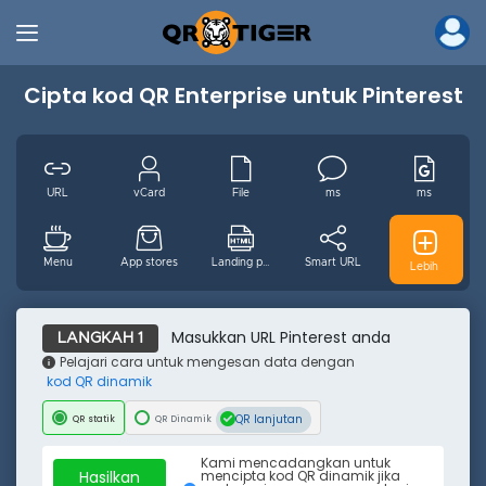
Cipta kod QR Enterprise untuk Pinterest
URL
vCard
File
ms
ms
Menu
App stores
Landing page
Smart URL
Digital GS1
Lebih
MP3
Video
Wifi
Email
WhatsApp
Masukkan URL Pinterest anda
LANGKAH 1
Pelajari cara untuk mengesan data dengan
kod QR dinamik
Acara
Facebook
Youtube
Instagram
Pinterest
QR lanjutan
QR statik
QR Dinamik
Kami mencadangkan untuk
Tiktok
Twitter
Lokasi
Teks
SMS
Hasilkan
mencipta kod QR dinamik jika