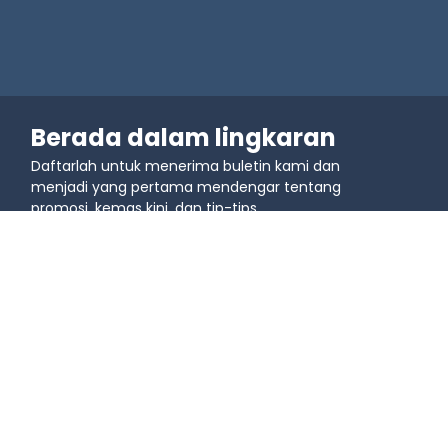
Berada dalam lingkaran
Daftarlah untuk menerima buletin kami dan
menjadi yang pertama mendengar tentang
promosi, kemas kini, dan tip-tips.
Sertai komuniti
Belajar
Kes penggunaan
Blog
Kod QR untuk Pemasaran
Tutorial Video - Asas Kod 
Kod QR untuk Pendidikan