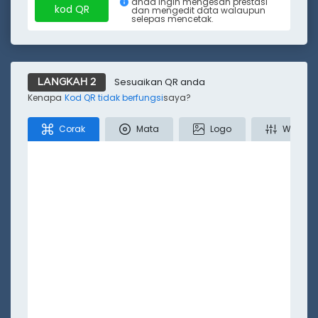
anda ingin mengesan prestasi
kod QR
dan mengedit data walaupun
selepas mencetak.
Kurang
Sesuaikan QR anda
LANGKAH 2
Kenapa
Kod QR tidak berfungsi
saya?
Corak
Mata
Logo
Warna