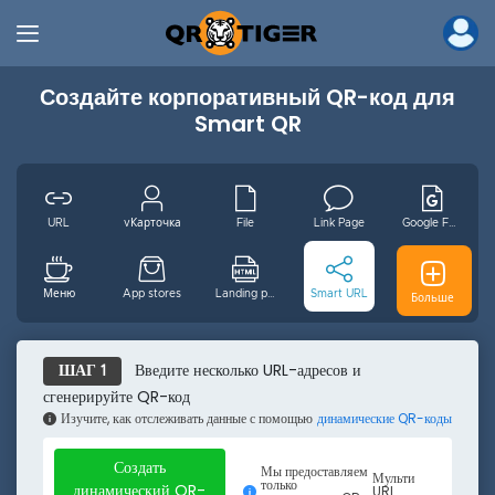
Создайте корпоративный QR-код для
Smart QR
URL
vКарточка
File
Link Page
Google Form
Меню
App stores
Landing page
Smart URL
Цифровой GS1
Больше
MP3
Видео
Wifi
Email
ru
Введите несколько URL-адресов и
ШАГ 1
сгенерируйте QR-код
Изучите, как отслеживать данные с помощью
динамические QR-коды
Событие
Facebook
Youtube
Instagram
Pinterest
Создать
Мы предоставляем
Мульти
только
динамический QR-
URL
.