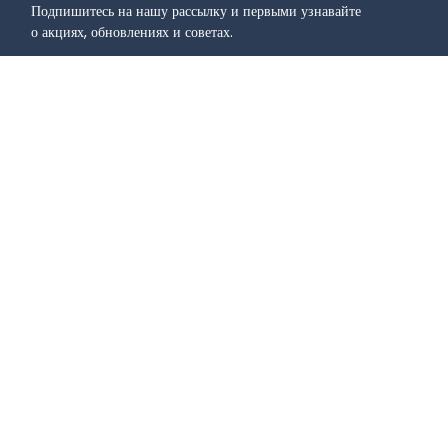
Подпишитесь на нашу рассылку и первыми узнавайте
о акциях, обновлениях и советах.
Присоединяйтесь к сообществу
Учить
Сценарии
использования
Блог
Видеоуроки - Основы QR-
QR-коды для маркетинга
кодов
QR-коды для образования
Видеоуроки - QR-код для 
QR-коды для логистики
бизнеса
QR-коды для мероприятий
Подкасты
QR-коды для электронной 
коммерции
Руководства
QR-коды для недвижимости
ЧАСТО ЗАДАВАЕМЫЕ 
QR-коды для производства
ВОПРОСЫ