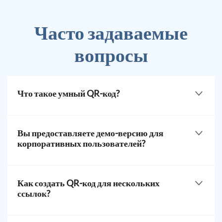
Часто задаваемые
вопросы
Что такое умный QR-код?
Это продвинутый и многофункциональный QR-код,
который направляет пользователей на конкретное
Вы предоставляете демо-версию для
место или время. Бизнесы используют их для
корпоративных пользователей?
оптимизации операций и улучшения опыта клиентов.
Да. Перед подпиской на план вы можете запланировать
демонстрацию для изучения функций и понимания
Как создать QR-код для нескольких
множества применений, которые подходят для вашего
ссылок?
бизнеса.
Перейдите на QR TIGER для Enterprise, выберите