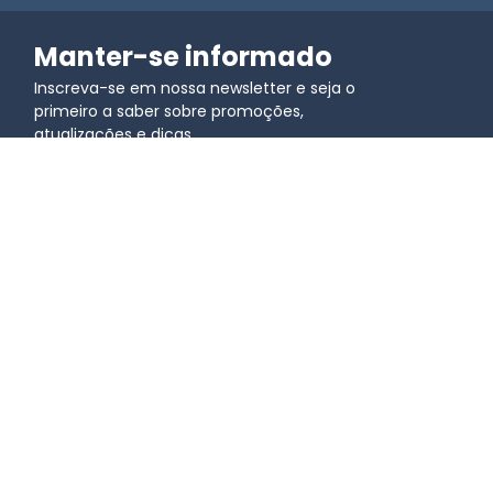
Manter-se informado
Inscreva-se em nossa newsletter e seja o
primeiro a saber sobre promoções,
atualizações e dicas.
Junte-se à comunidade
Aprender
Casos de uso
Blog
Códigos QR para Marketing
Vídeo Tutoriais - Noções 
QR Codes para Educação
Básicas de Código QR
Códigos QR para Logística
Vídeo Tutoriais - Código 
QR Codes para Eventos
QR para Empresas
Códigos QR para 
Podcasts
eCommerce