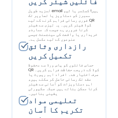
فائلیں شیئر کریں
لمزید طویل email ہیں! کسٹمر یا ٹیم
ممبرز کو دستاویز یا تصاویر تک
فوری رسائی فراہم کرنے کے لیے QR
کوڈ شیئر کریں۔ یہ تیزی سے شیئر
کرنا ضروری ہے جیسے کہ عمارت،
خریداری یا واقعت کی مینجمنٹ جیسی
صنوعوں کے لیے مکمل ہے۔
رازداری وثائق
تکمیل کریں
حساس فائلوں کو پاس ورڈ سے محفوظ
QR کوڈ کے ذریعے حفاظت فراہم کریں۔
صرف اختیار شدہ افراد اہم رپورٹ یا
عقد تک رسائی حاصل کر سکتے ہیں،
اہم دستاویزات کو آسانی سے شیئر
کرنا ممکن بناتے ہیں جبکہ سکیورٹی
یقینی بنائیں۔
تعلیمی مواد
تکریم کا آسان