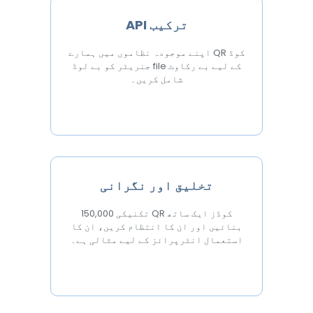
API ترکیب
اپنے موجودہ نظاموں میں ہمارے QR کوڈ
جنریٹر کو بے لوڈ file کے لیے بے رکاوٹ
شامل کریں۔
تخلیق اور نگرانی
150,000 تکنیکی QR کوڈز ایک ساتھ
بنائیں اور ان کا انتظام کریں، ان کا
استعمال انٹرپرائز کے لیے مثالی ہے۔