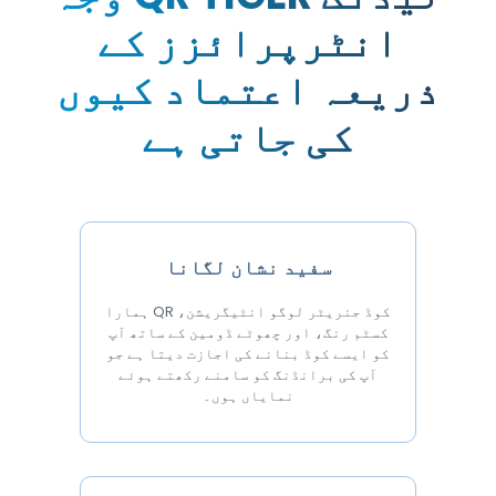
انٹرپرائزز کے
ذریعہ اعتماد کیوں
کی جاتی ہے
سفید نشان لگانا
ہمارا QR کوڈ جنریٹر لوگو انٹیگریشن،
کسٹم رنگ، اور چھوٹے ڈومین کے ساتھ آپ
کو ایسے کوڈ بنانے کی اجازت دیتا ہے جو
آپ کی برانڈنگ کو سامنے رکھتے ہوئے
نمایاں ہوں۔