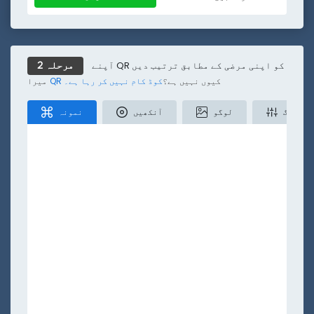
ایس ایم ایس
متن
مقام
ur
ٹک ٹاک
کم
آپنے QR کو اپنی مرضی کے مطابق ترتیب دیں
مرحلہ 2
کیوں نہیں ہے؟
QR کوڈ کام نہیں کر رہا ہے۔
میرا
رنگ
لوگو
آنکھیں
نمونہ