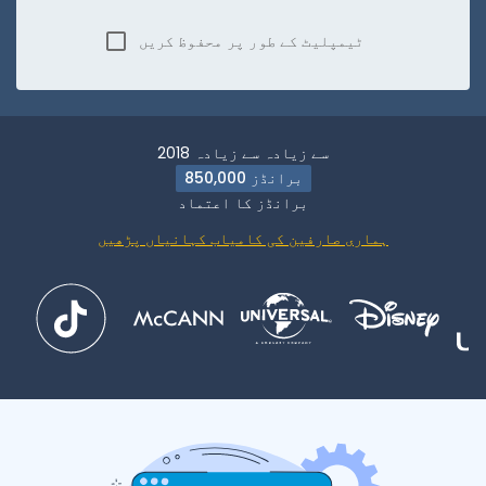
ٹیمپلیٹ کے طور پر محفوظ کریں
2018 سے زیادہ سے زیادہ
850,000 برانڈز
برانڈز کا اعتماد
ہماری صارفین کی کامیاب کہانیاں پڑھیں