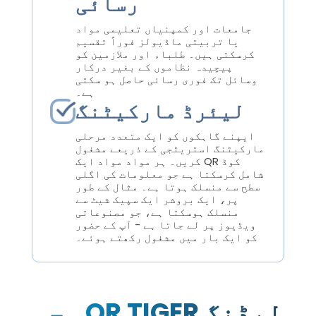
رسائی
جامعات اور کمپنیاں تعلیمی مواد
یا تربیتی ماڈیولز فوراً تقسیم
کرسکتی ہیں۔ طلباء اور ملازمین کو
پیچیدہ نظاموں کے بغیر درکار
وسائل تک فوری رسائی حاصل ہو سکتی
ہے۔
لیئرڈ مارکیٹنگ
ایپنے گاہکوں کو ایک متعدد مرحلی
مارکیٹنگ استریٹجی کے ذریعے مشغول
کریں۔ ہر مواد مواد ایک QR کوڈ
شامل کرسکتا ہے جو معلومات کی اگلی
سطح سے منسلک ہوتا ہے۔ مثال کے طور
پر، ایک بروشر ایک سپیک شیٹ سے
منسلک ہوسکتا ہے، جو مصنوعاتی
ویڈیوز پر لے جاتا ہے - آپ کے حضور
کو ایک بار میں مشغول رکھتے ہوئے۔
وجہ QR TIGER لیڈنگ