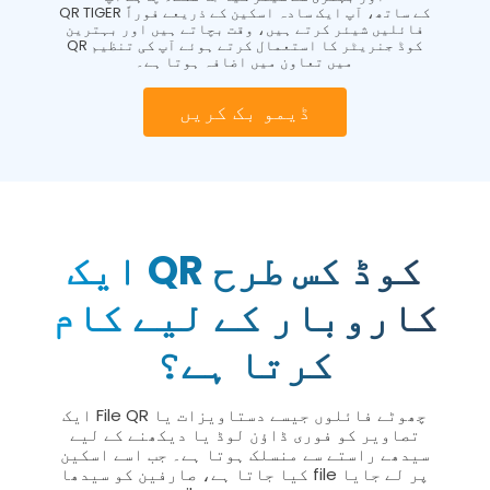
QR TIGER کے ساتھ، آپ ایک سادہ اسکین کے ذریعے فوراً
فائلیں شیئر کرتے ہیں، وقت بچاتے ہیں اور بہترین
QR کوڈ جنریٹر کا استعمال کرتے ہوئے آپ کی تنظیم
میں تعاون میں اضافہ ہوتا ہے۔
ڈیمو بک کریں
ایک QR کوڈ کس طرح
کاروبار کے لیے کام
کرتا ہے؟
ایک File QR چھوٹے فائلوں جیسے دستاویزات یا
تصاویر کو فوری ڈاؤن لوڈ یا دیکھنے کے لیے
سیدھے راستے سے منسلک ہوتا ہے۔ جب اسے اسکین
کیا جاتا ہے، صارفین کو سیدھا file پر لے جایا