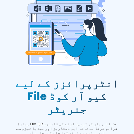
انٹرپرائزز کے لیے
File کیو آر کوڈ
جنریٹر
ہمارا File QR حل کاروبار کو ترسیل کرنے کی قابلیت
فراہم کرتا ہے تاکہ اہم دستاویز اور میڈیا تیزی سے
اور بہتری سے شیئر کیا جا سکے۔ چاہے آپ