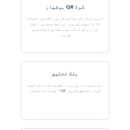
ہوشیار QR کوڈ
ڈاؤن لوڈز کا تعاقب کریں، آلات کی اقسام
کا مانیٹر کریں، اور مصاحبت پر انشا
فراہم کرنے کے لیے مقامی ڈیٹا جمع
کریں۔
بلک تخلیق
بڑے پیمانے پر مواد تقسیم کرنے کے لیے
ایک ساتھ متعدد QR کوڈز تخلیق کریں۔