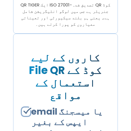
QR TIGER ایک ISO 27001-تصدیق شدہ QR کوڈ
جنریٹر ہے جس میں لوگو انٹیگریشن شامل
ہے، یعنی ہم بلند سیکیورٹی اور تعیناتی
معیاروں کو پورا کرتے ہیں۔
کاروں کے لیے
File QR کوڈ کے
استعمال کے
مواقع
email یا میسجنگ
ایپس کے بغیر