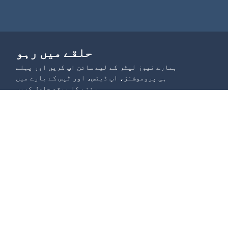
حلقے میں رہو
ہمارے نیوز لیٹر کے لیے سائن اپ کریں اور پہلے
ہی پروموشنز، اپ ڈیٹس، اور ٹپس کے بارے میں
سننے کا موقع حاصل کریں
کمیونٹی میں شامل ہوں
استعمال کیسز
سیکھیں
مارکیٹنگ کے لیے QR کوڈس
بلاگ
تعلیم کے لیے QR کوڈس
ویڈیو ٹیوٹوریلز - QR کوڈ 
لوجسٹکس کے لیے کیو آر کوڈس
بنیادیات
وقتی QR کوڈز برائے واقعات
ویڈیو ٹیوٹوریلز - بزنس کے 