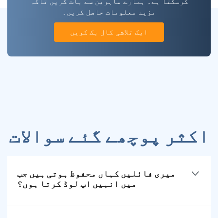
کرسکتا ہے۔ ہمارے ماہرین سے بات کریں تاکہ
مزید معلومات حاصل کریں۔
ایک تلاشی کال بک کریں
اکثر پوچھے گئے سوالات
میری فائلیں کہاں محفوظ ہوتی ہیں جب
میں انہیں اپ لوڈ کرتا ہوں؟
آپ کی فائلیں امنیت سے ذخیرہ ہوتی ہیں اعتماد
کے ساتھ بادل خدمات جیسے کہ AWS اور ڈیجیٹل