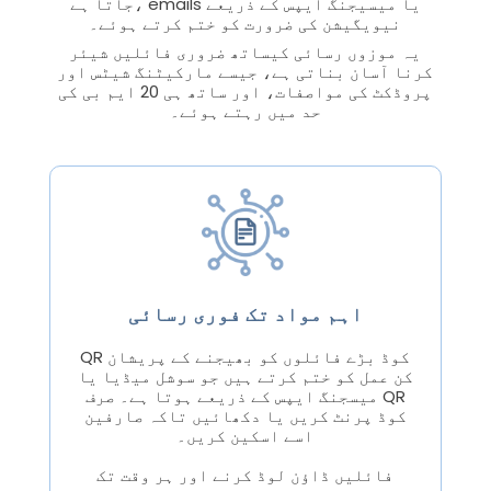
جاتا ہے، emails یا میسیجنگ ایپس کے ذریعے
نیویگیشن کی ضرورت کو ختم کرتے ہوئے۔
یہ موزوں رسائی کیساتھ ضروری فائلیں شیئر
کرنا آسان بناتی ہے، جیسے مارکیٹنگ شیٹس اور
پروڈکٹ کی مواصفات، اور ساتھ ہی 20 ایم بی کی
حد میں رہتے ہوئے۔
اہم مواد تک فوری رسائی
QR کوڈ بڑے فائلوں کو بھیجنے کے پریشان
کن عمل کو ختم کرتے ہیں جو سوشل میڈیا یا
میسجنگ ایپس کے ذریعے ہوتا ہے۔ صرف QR
کوڈ پرنٹ کریں یا دکھائیں تاکہ صارفین
اسے اسکین کریں۔
فائلیں ڈاؤن لوڈ کرنے اور ہر وقت تک