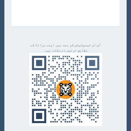
آپ ان ٹیمپلیٹس کو بعد میں اپنے برانڈ کے
مطابق ترتیب دے سکتے ہیں۔