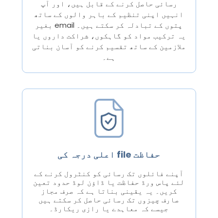
رسائی حاصل کرنے کے قابل ہیں، اور آپ
انہیں اپنی تنظیم کے باہر والوں کے ساتھ
بغیر email پتوں کے تبادلہ کر سکتے ہیں۔
یہ ترکیب مواد کو گاہکوں، شراکت داروں یا
ملازمین کے ساتھ تقسیم کرنے کو آسان بناتی
ہے۔
اعلی درجہ کی file حفاظت
آپنے فائلوں تک رسائی کو کنٹرول کرنے کے
لئے پاس ورڈ حفاظت یا ڈاؤن لوڈ حدود تعین
کریں۔ یہ یقینی بناتا ہے کہ صرف مجاز
صارف چیزوں تک رسائی حاصل کر سکتے ہیں
جیسے کہ معاہدے یا رازی ریکارڈ۔