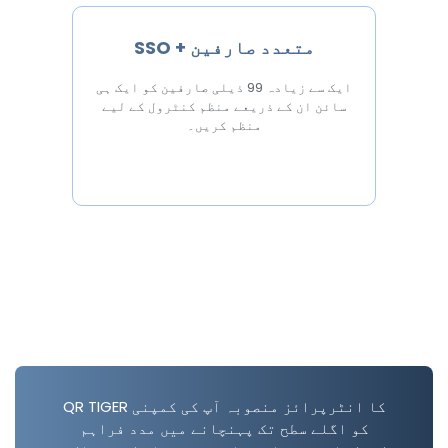
SSO + متعدد صارفین
ایک سے زیادہ 99 ذیلی صارفین کو ایک ہی
سائن ان کے ذریعے منظم کنٹرول کے لیے
منظم کریں۔
QR TIGER کا انٹرپرائز منصوبہ آپ کی کمپنی
کو اگلے سطح تک پہنچانے میں مدد فراہم