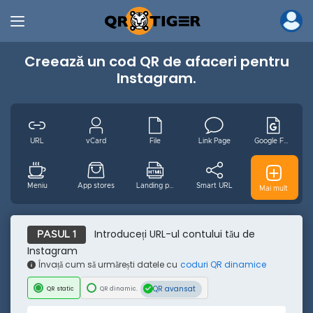
Creează un cod QR de afaceri pentru
Instagram.
URL
vCard
File
Link Page
Google Form
Meniu
App stores
Landing page
Smart URL
GS1 Digital
Mai mult
MP3
Videoclip
Wifi
Email
ro
Introduceți URL-ul contului tău de
PASUL 1
Instagram
Învață cum să urmărești datele cu
coduri QR dinamice
Eveniment
Facebook
Youtube
Instagram
Pinterest
QR avansat
QR static
QR dinamic.