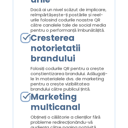
Dacă ai un nivel scăzut de implicare,
reîmpărtășește-ți postările și reel-
urile folosind codurile noastre QR
către canalele tale de social media
pentru o performanță îmbunătățită.
Cresterea
notorietatii
brandului
Folosiți codurile QR pentru a crește
conștientizarea brandului. Adăugați-
le în materialele dvs. de marketing
pentru a crește vizibilitatea
brandului către publicul țintă.
Marketing
multicanal
Obțineți o călătorie a clienților fără
probleme redirecționându-vă
audiența către pagina potrivită.