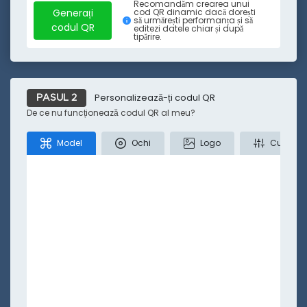
Recomandăm crearea unui
Tiktok
Twitter
Locație
Text
SMS
Generați
cod QR dinamic dacă dorești
să urmărești performanța și să
codul QR
editezi datele chiar și după
tipărire.
Mai puțin
Personalizează-ți codul QR
PASUL 2
De ce nu funcționează codul QR al meu?
Model
Ochi
Logo
Culori