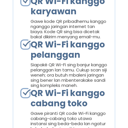
QR Wi-Fi kanggo
karyawan
Gawe kode QR pribadhemu kanggo
nganggo jaringan internet tan
biaya. Kode QR sing bisa dicetak
bakal dikirim menyang email-mu.
QR Wi-Fi kanggo
pelanggan
Siapaké QR Wi-Fi sing banjur kanggo
pelanggan lan tamu. Cukup scan siji
weneh; ora butuh mbaleni jaringan
sing bener lan mbenterakake sandi
sing kompleks maneh.
QR Wi-Fi kanggo
cabang toko
Gawe piranti QR code Wi-Fi kanggo
cabang-cabang toko utawa
instansi sing beda-beda lan ngatur