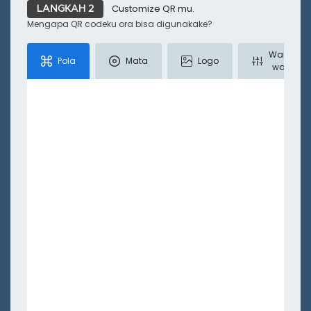
Customize QR mu.
LANGKAH 2
Mengapa QR codeku ora bisa digunakake?
Kurang
Warna-
Pola
Mata
Logo
warna