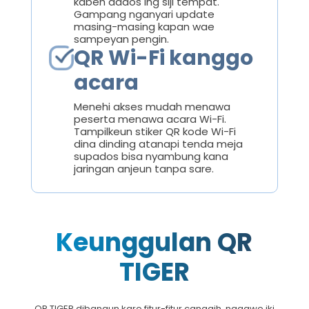
kabeh dados ing siji tempat.
Gampang nganyari update
masing-masing kapan wae
sampeyan pengin.
QR Wi-Fi kanggo
acara
Menehi akses mudah menawa
peserta menawa acara Wi-Fi.
Tampilkeun stiker QR kode Wi-Fi
dina dinding atanapi tenda meja
supados bisa nyambung kana
jaringan anjeun tanpa sare.
Keunggulan QR
TIGER
QR TIGER dibangun karo fitur-fitur canggih, nggawe iki