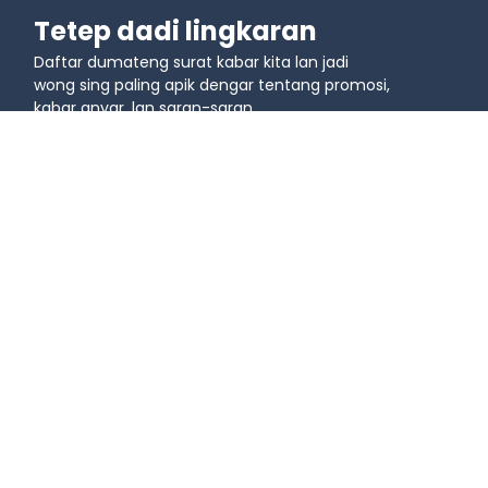
Tetep dadi lingkaran
Daftar dumateng surat kabar kita lan jadi
wong sing paling apik dengar tentang promosi,
kabar anyar, lan saran-saran.
Gabung karo komunitas
Nganggo
Kasus panggunaan
Blog
Kode QR kanggo 
Tutorial Video - Dasar-
Pemasaran
Dasar Kode QR
Kode QR kanggo 
Tutorial Video - Kode QR 
Pendidikan
kanggo Usaha
Kode QR kanggo Logistik
Podcast
Kode QR kanggo Acara
Kode QR kanggo 