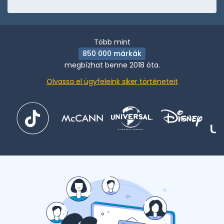
Több mint
850 000 márkák
megbízhat benne 2018 óta.
Olvassa el ügyfeleink siker történeteit