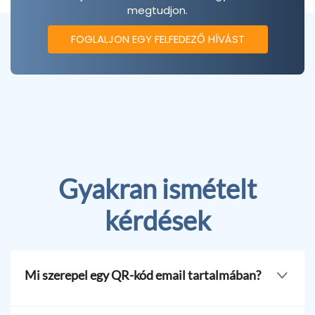
megtudjon.
FOGLALJON EGY FELFEDEZŐ HÍVÁST
Gyakran ismételt
kérdések
Mi szerepel egy QR-kód email tartalmában?
Lehet módosítani a felhasználó által előre kitöltött