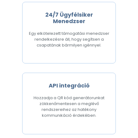
24/7 Ügyfélsiker
Menedzser
Egy elkötelezett támogatási menedzser
rendelkezésre áll, hogy segítsen a
csapatának bármilyen igénnyel.
API integráció
Hozzadja a QR kód generátorunkat
zökkenőmentesen a meglévő
rendszereihez az hatékony
kommunikáció érdekében.