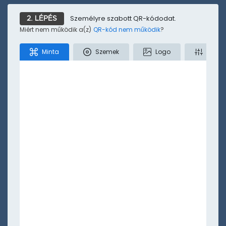
Tiktok
Twitter
Helyszín
Szöveg
SMS
Személyre szabott QR-kódodat.
2. LÉPÉS
Miért nem működik a(z)
QR-kód nem működik
?
Kevesebb
Minta
Szemek
Logo
Színe