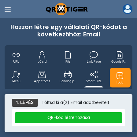
Hozzon létre egy vállalati QR-kódot a
következőhöz: Email
URL
vCard
File
Link Page
Google Form
Menü
App stores
Landing page
Smart URL
GS1 Digitális
Több
MP3
Videó
Wifi
Email
hu
Töltsd ki a(z) Email adatbevitelt.
1. LÉPÉS
QR-kód létrehozása
Esemény
Facebook
Youtube
Instagram
Pinterest