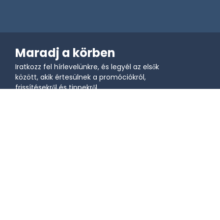
Maradj a körben
Iratkozz fel hírlevelünkre, és legyél az elsők
között, akik értesülnek a promóciókról,
frissítésekről és tippekről.
Csatlakozz a közösséghez
Tanuljunk
Felhasználási
esetek
Blog
Videó Útmutatók - QR kód 
QR-kódok marketinghez
Alapok
QR kódok az oktatásban
Videó Útmutatók - QR kód 