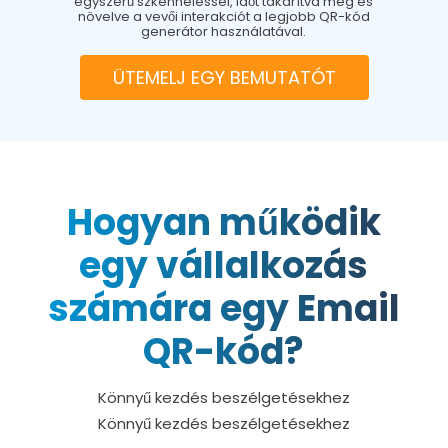
egyszerű szkenneléssel, időt takarítva meg és
növelve a vevői interakciót a legjobb QR-kód
generátor használatával.
ÜTEMELJ EGY BEMUTATÓT
Hogyan működik
egy vállalkozás
számára egy Email
QR-kód?
Könnyű kezdés beszélgetésekhez
Könnyű kezdés beszélgetésekhez