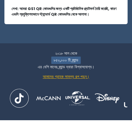
লেখা: আমরা GS1 QR কোডগুলির জন্য একটি প্রতিষ্ঠানিক প্ল্যাটফর্ম তৈরি করেছি, কারণ
এগুলি প্রযুক্তিগতভাবে স্ট্যান্ডার্ড QR কোডগুলির থেকে আলাদা।
২০১৮ সাল থেকে
৮৫০,০০০ টি ব্র্যান্ড
এর বেশি মানের ব্র্যান্ড দ্বারা বিশ্বাসযোগ্য।
আমাদের গ্রাহক সাফল্য গল্প পড়ুন।