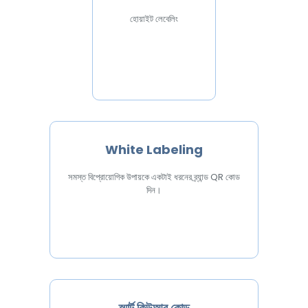
হোয়াইট লেবেলিং
White Labeling
সমস্ত বিপ্রোয়োগিক উপায়কে একটাই ধরনের ব্র্যান্ড QR কোড
দিন।
স্মার্ট কিউআর কোড