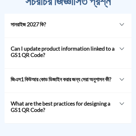
সচরাচর জিজ্ঞাসিত প্রশ্ন
সানরাইজ 2027 কি?
হ্যাঁ, আপনি প্রোডাক্ট তথ্য সত্ত্বেও GS1 QR কোড পরিবর্তন করা ছাড়াই
রিয়েল টাইমে আপডেট করতে পারবেন।
Can I update product information linked to a
GS1 QR Code?
Yes, you can update product information in real time
without changing the GS1 QR Code.
জিএস1 কিউআর কোড ডিজাইন করার জন্য সেরা অনুশাসন কী?
GS1 QR Codes can store information such as GTINs,
expiration dates, lot numbers, and serial numbers.
What are the best practices for designing a
GS1 QR Code?
টিকটক কিউআর কোড তৈরি করুন।