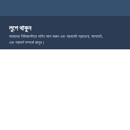
লুপে থাকুন
আমাদের নিউজলেটারে সাইন আপ করুন এবং প্রথমেই প্রচারণা, আপডেট,
এবং পরামর্শ সম্পর্কে জানুন।
সম্প্রদায়ে যোগদান করুন।
শিখুন
ব্যবহারের ক্ষেত্র
ব্লগ
মার্কেটিং জন্য কিউআর কোড।
ভিডিও টিউটোরিয়াল - কিউআর কোড 
শিক্ষার জন্য কিউআর কোড।
মৌলিক বিষয়ানুযায়ী
লজিস্টিক্সের জন্য QR কোড।
ভিডিও টিউটোরিয়াল - প্রতিষ্ঠানের জন্য 
ইভেন্ট জন্য QR কোড।
QR কোড
ই-কমার্সের জন্য QR কোড।