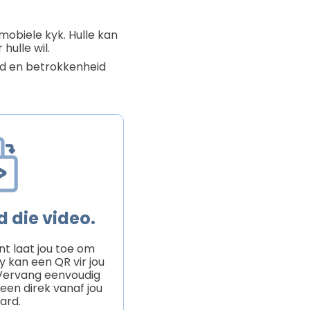
 mobiele kyk. Hulle kan
hulle wil.
eid en betrokkenheid
 die video.
nt laat jou toe om
y kan een QR vir jou
 Vervang eenvoudig
 een direk vanaf jou
ard.