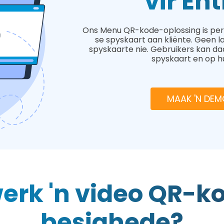
vir En
Ons Menu QR-kode-oplossing is perfe
se spyskaart aan kliënte. Geen la
spyskaarte nie. Gebruikers kan da
spyskaart en op hu
MAAK 'N DEM
erk 'n video QR-ko
besighede?