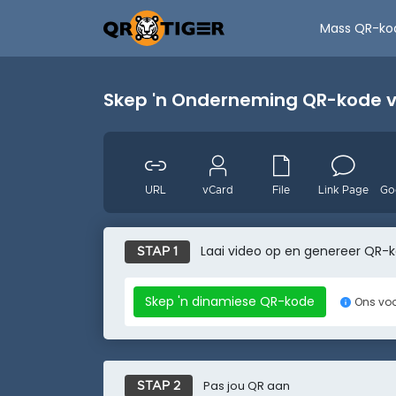
Mass QR-ko
Skep 'n Onderneming QR-kode vi
URL
vCard
File
Link Page
Laai video op en genereer QR-
Gebeurtenis
Facebook
Youtube
STAP 1
Skep 'n dinamiese QR-kode
Ons voo
Pas jou QR aan
STAP 2