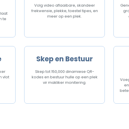
Volg video aflaaibare, skandeer
Gene
frekwensie, plekke, toestel tipes, en
gro
laat
meer op een plek.
n te
e
Skep en Bestuur
ker
Skep tot 150,000 dinamiese QR-
n vlot
kodes en bestuur hulle op een plek
Voeg
vir makliker monitering.
en
bete