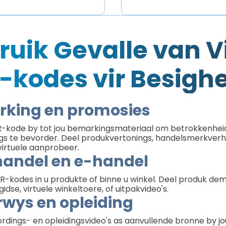
ruik Gevalle van V
-kodes vir Besigh
king en promosies
R-kode by tot jou bemarkingsmateriaal om betrokkenhei
s te bevorder. Deel produkvertonings, handelsmerkverh
f virtuele aanprobeer.
handel en e-handel
R-kodes in u produkte of binne u winkel. Deel produk dem
idse, virtuele winkeltoere, of uitpakvideo's.
wys en opleiding
dings- en opleidingsvideo's as aanvullende bronne by jo