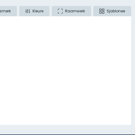
smerk
Kleure
Raamwerk
Sjablonee