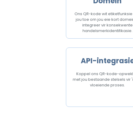
Domein
Ons QR-kode wit etiketfunksie 
jou toe om jou eie kort domei
integreer vir konsekwente
handelsmerkidentifikasie.
API-integrasi
Koppel ons QR-kode-opwek
met jou bestaande stelsels vir '
vloeiende proses.