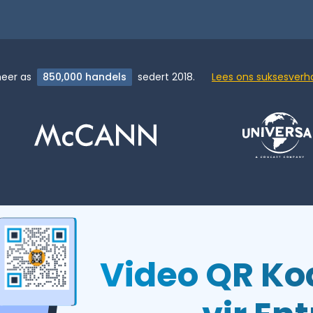
eer as
850,000 handels
sedert 2018.
Lees ons suksesverha
Video QR Ko