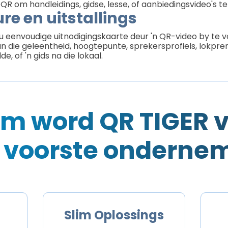
QR om handleidings, gidse, lesse, of aanbiedingsvideo's te
re en uitstallings
u eenvoudige uitnodigingskaarte deur 'n QR-video by te vo
 die geleentheid, hoogtepunte, sprekersprofiels, lokprent
, of 'n gids na die lokaal.
m word QR TIGER v
 voorste onderne
Slim Oplossings