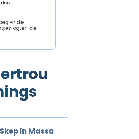
 deel.
eg vir die
jies, agter-die-
ertrou
mings
Skep in Massa