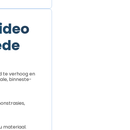
ideo
ede
d te verhoog en
ale, binneste-
onstrasies,
u materiaal.