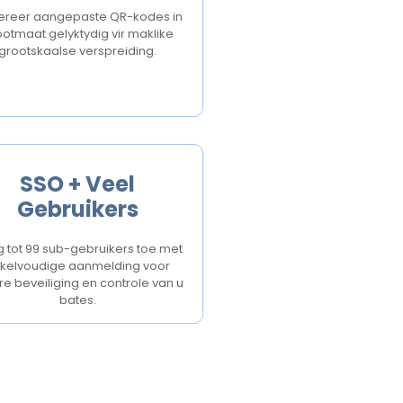
reer aangepaste QR-kodes in
otmaat gelyktydig vir maklike
grootskaalse verspreiding.
SSO + Veel
Gebruikers
 tot 99 sub-gebruikers toe met
kelvoudige aanmelding voor
re beveiliging en controle van u
bates.