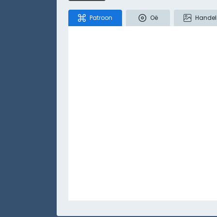
Patroon
Oë
Handel