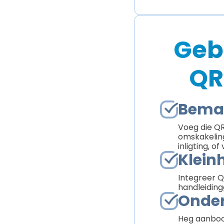
Geb
QR
Bemar
Voeg die Q
omskakeling
inligting, o
Klein
Integreer Q
handleidingg
Onder
Heg aanboor