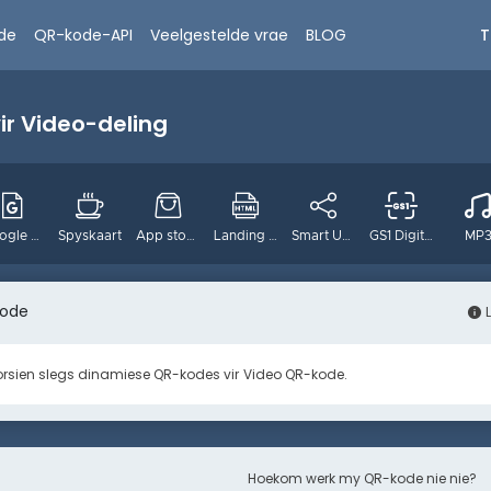
T
de
QR-kode-API
Veelgestelde vrae
BLOG
r Video-deling
Google Form
Spyskaart
App stores
Landing page
Smart URL
GS1 Digitale
MP
kode
Instagram
Pinterest
TikTok
Twitter
Plek
rsien slegs dinamiese QR-kodes vir
Video QR-kode
.
Hoekom werk my QR-kode nie nie?