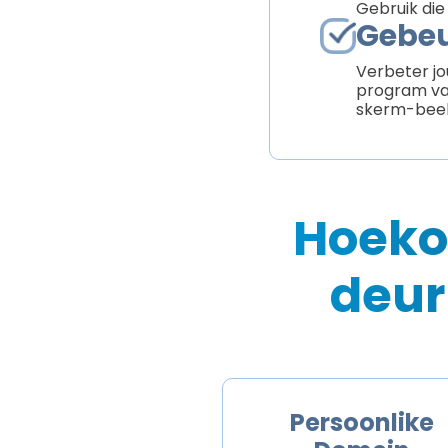
Gebruik die 
Gebeu
Verbeter jo
program van
skerm-beelde
Hoeko
deur
Persoonlike