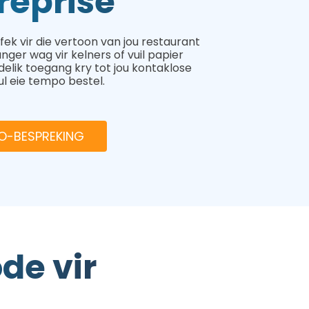
treprise
k vir die vertoon van jou restaurant
nger wag vir kelners of vuil papier
delik toegang kry tot jou kontaklose
l eie tempo bestel.
O-BESPREKING
de vir